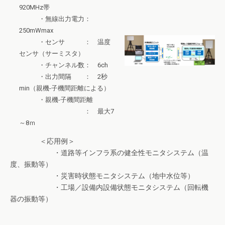
920MHz帯
・無線出力電力：
250mWmax
・センサ ： 温度
センサ（サーミスタ）
・チャンネル数： 6ch
・出力間隔 ： 2秒
min（親機-子機間距離による）
・親機-子機間距離
： 最大7
～8ｍ
＜応用例＞
・道路等インフラ系の健全性モニタシステム（温
度、振動等）
・災害時状態モニタシステム（地中水位等）
・工場／設備内設備状態モニタシステム（回転機
器の振動等）