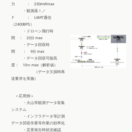
力 ： 250mWmax
・観測器Ｉ／
Ｆ ： UART通信
（2400BPS）
・ドローン飛行時
間 ： 20分 max
・データ回収時
間 ： 9分 max
・データ回収可能高
度： 10ｍ max（解析値）
（データ欠損時再
送要求を実施）
＜応用例＞
・火山等観測データ収集
システム
・インフラデータ等計測
データ回収作業等作業の効率化
・災害発生時状況確認