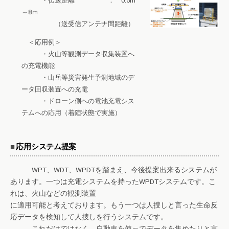
・伝送距離 ： 0.5m
～8ｍ
（送受信アンテナ間距離）
＜応用例＞
・火山等観測データ収集装置へ
の充電機能
・山岳等災害発生予測地域のデ
ータ回収装置への充電
・ドローン側への電池充電シス
テムへの応用（着陸状態で実施）
■
応用システム提案
WPT、WDT、WPDTを踏まえ、今後提案出来るシステムが
あります。一つは充電システムを持ったWPDTシステムです。こ
れは、火山などの観測装置
に適用可能と考えております。もう一つは人捜しと言った生命反
応データを検知して人捜しを行うシステムです。
これだけではなく、自動車を使っでデータを集めたりと言